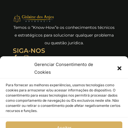
Temos o “Know-How”e os conhecimentos técnicos
e estratégicos para solucionar qualquer problema
ou questão jurídica.
SIGA-NOS
F
I
a
n
Gerenciar Consentimento de
c
s
e
t
Cookies
b
a
o
g
Para fornecer as melhores experiências, usamos tecnologias como
o
r
Este site não faz parte do Google nem do Facebook ou do Facebook
cookies para armazenar e/ou acessar informações do dispositivo. O
k
a
Inc. Além disso, não oferecemos nenhum tipo de serviço oficial do
consentimento para essas tecnologias nos permitirá processar dados
-
m
como comportamento de navegação ou IDs exclusivos neste site. Não
f
governo, NÃO praticamos fraude, não somos uma empresa que
consentir ou retirar o consentimento pode afetar negativamente certos
vende criptoativos ou qualquer outro serviço. Essa empresa trabalha
recursos e funções.
exclusivamente com serviços jurídicos.
Aceitar