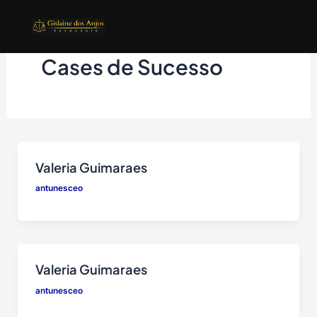
Barra de Fe
Ir
para
o
Cases de Sucesso
conteúdo
Valeria Guimaraes
antunesceo
Valeria Guimaraes
antunesceo