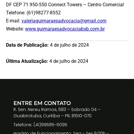
DF CEP
71.950-550
Connect Towers – Centro Comercial
Telefone: (61)98277-8552
E-mail:
valeriaguimaraesadvocacia@gmail.com
Website:
www.guimaraesadvocaciabsb.com.br
Data de Publicação:
4 de julho de 2024
Última Atualização:
4 de julho de 2024
ENTRE EM CONTATO
R. Sen. Nereu Ramos, 683 – Sobrado 04 –
Guabirotuba, Curitiba – PR, 81510-070
Telefone: (41)99685-6095
Horário de Funcionamento: Seg - Sex 9:00h -