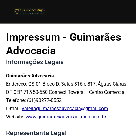
Barra de Fe
Ir
para
o
conteúdo
Impressum - Guimarães
Advocacia
Informações Legais
Guimarães Advocacia
Endereço:
QS 01 Bloco D, Salas 816 e 817,
Águas Claras-
DF CEP
71.950-550
Connect Towers – Centro Comercial
Telefone: (61)98277-8552
E-mail:
valeriaguimaraesadvocacia@gmail.com
Website:
www.guimaraesadvocaciabsb.com.br
Representante Legal