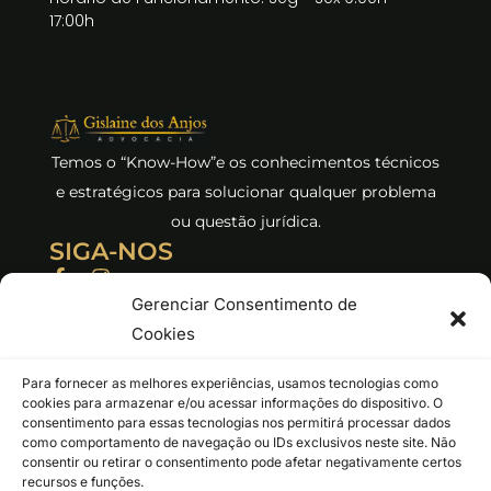
17:00h
Temos o “Know-How”e os conhecimentos técnicos
e estratégicos para solucionar qualquer problema
ou questão jurídica.
SIGA-NOS
F
I
a
n
Gerenciar Consentimento de
c
s
e
t
Cookies
b
a
o
g
Para fornecer as melhores experiências, usamos tecnologias como
o
r
Este site não faz parte do Google nem do Facebook ou do Facebook
cookies para armazenar e/ou acessar informações do dispositivo. O
k
a
Inc. Além disso, não oferecemos nenhum tipo de serviço oficial do
consentimento para essas tecnologias nos permitirá processar dados
-
m
como comportamento de navegação ou IDs exclusivos neste site. Não
f
governo, NÃO praticamos fraude, não somos uma empresa que
consentir ou retirar o consentimento pode afetar negativamente certos
vende criptoativos ou qualquer outro serviço. Essa empresa trabalha
recursos e funções.