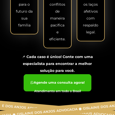
para o
conflitos
os laços
futuro da
de
afetivos
sua
maneira
com
família
pacífica
respaldo
e
legal.
eficiente.
📌
Cada caso é único! Conte com uma
especialista para encontrar a melhor
solução para você.
Agende uma consulta agora!
Atendimento em todo o Brasil
GISLAINE 
OS ANJOS ADVOCACIA ◉
GISLAINE DOS ANJOS ADVOCACIA ◉
GISLAINE DOS ANJOS ADVOCACIA ◉