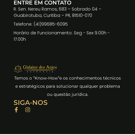
ENTRE EM CONTATO
R. Sen. Nereu Ramos, 683 – Sobrado 04 –
Guabirotuba, Curitiba – PR, 81510-070
Telefone: (41)99685-6095
Horário de Funcionamento: Seg - Sex 9:00h -
17:00h
Temos o “Know-How”e os conhecimentos técnicos
e estratégicos para solucionar qualquer problema
ou questão jurídica.
SIGA-NOS
F
I
a
n
c
s
e
t
b
a