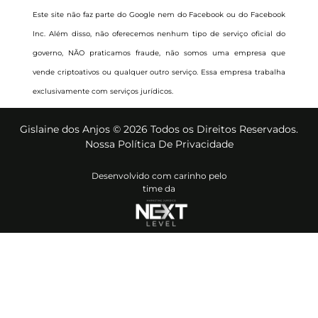
o
g
o
r
Este site não faz parte do Google nem do Facebook ou do Facebook
k
a
Inc. Além disso, não oferecemos nenhum tipo de serviço oficial do
-
m
f
governo, NÃO praticamos fraude, não somos uma empresa que
vende criptoativos ou qualquer outro serviço. Essa empresa trabalha
exclusivamente com serviços jurídicos.
Gislaine dos Anjos © 2026 Todos os Direitos Reservados.
Nossa Política De Privacidade
Desenvolvido com carinho pelo
time da