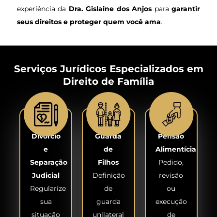
experiência da
Dra. Gislaine dos Anjos
para
garantir
seus direitos e proteger quem você ama
.
Serviços Jurídicos Especializados em
Direito de Família
Divórcio
Guarda
Pensão
e
de
Alimentícia
Separação
Filhos
Pedido,
Judicial
Definição
revisão
Regularize
de
ou
sua
guarda
execução
situação
unilateral
de