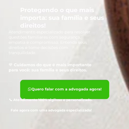
Protegendo o que mais
importa: sua família e seus
direitos!
Atendimento especializado para resolver
questões familiares com segurança,
empatia e compromisso. Entenda seus
direitos e tome decisões com
tranquilidade.
💙
Cuidamos do que é mais importante
para você: sua família e seus direitos.
Quero falar com a advogada agora!
📞
Atendimento 100% sigiloso e personalizado.
Fale agora com uma advogada especializada!