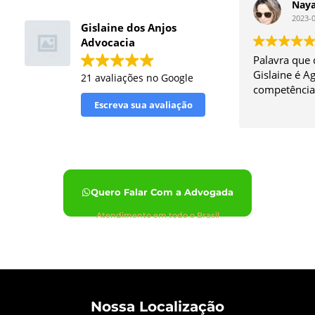
Naya
2023-
Gislaine dos Anjos
Advocacia
Palavra que 
Gislaine é Ag
21 avaliações no Google
competência
Escreva sua avaliação
Quero Falar Com a Advogada
Atendimento em todo o Brasil
Nossa Localização