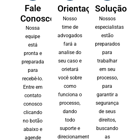
Fale
Orientação
Solução
Conosco
Nosso
Nossos
time de
especialistas
Nossa
advogados
estão
equipe
fará a
preparados
está
analise do
para
pronta e
seu caso e
trabalhar
preparada
orietará
em seu
para
você sobre
processo,
recebê-lo.
como
para
Entre em
funciona o
garantir a
contato
processo,
segurança
conosco
dando
de seus
clicando
todo
direitos,
no botão
suporte e
buscando
abaixo e
direcionamento.
as
agende