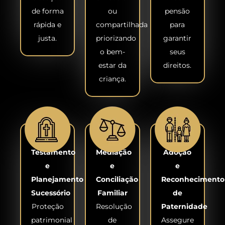
de forma
ou
pensão
rápida e
compartilhada
para
justa.
priorizando
garantir
o bem-
seus
estar da
direitos.
criança.
Testamento
Mediação
Adoção
e
e
e
Planejamento
Conciliação
Reconhecimento
Sucessório
Familiar
de
Proteção
Resolução
Paternidade
patrimonial
de
Assegure